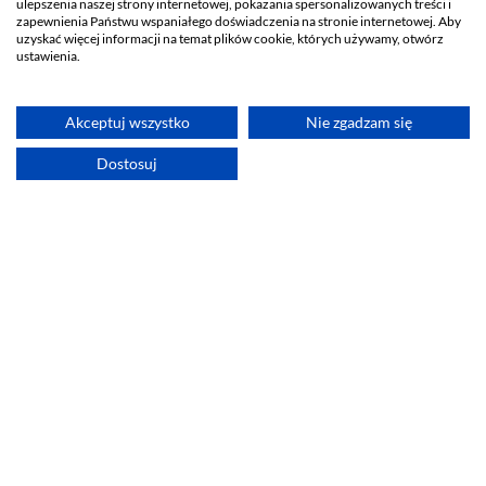
ulepszenia naszej strony internetowej, pokazania spersonalizowanych treści i
zapewnienia Państwu wspaniałego doświadczenia na stronie internetowej. Aby
Praktyczny podcast
uzyskać więcej informacji na temat plików cookie, których używamy, otwórz
ustawienia.
Helpcenter
Success Stories
Akceptuj wszystko
Nie zgadzam się
Inhire
Dostosuj
Materiały dla prasy
Regulamin
Polityka prywatności
Kariera
Szybki kontakt
Inhire sp. z o.o.
ul. Skierniewicka 16/20
01-230 Warszawa
hello@inhire.io