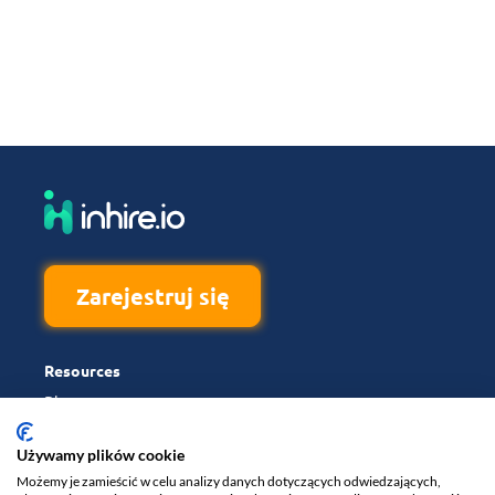
Zarejestruj się
Resources
Blog
FAQ
Używamy plików cookie
Kalkulator wynagrodzeń
Możemy je zamieścić w celu analizy danych dotyczących odwiedzających,
Raporty